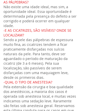
AS PÁLPEBRAS?
Não existe uma idade ideal, mas sim, a
oportunidade ideal. Essa oportunidade é
determinada pela presença do defeito a ser
corrigido e poderá ocorrer em qualquer
idade.
-E AS CICATRIZES, SÃO VISÍVEIS? ONDE SE
LOCALIZAM?
Sendo a pele das pálpebras de espessura
muito fina, as cicatrizes tendem a ficar
praticamente disfarçadas nos sulcos
naturais da pele. Para tanto, deve ser
aguardado o período de maturação da
cicatriz (de 3 a 6 meses). Pela sua
localização, são passíveis de serem
disfarçadas com uma maquiagem leve,
desde os primeiros dias.
-QUAL O TIPO DE ANESTESIA?
Pela extensão da cirurgia e boa qualidade
dos anestésicos, a maioria dos casos é
operada sob anestesia local, e muitas vezes
indicamos uma sedação leve. Raramente
são feitas sob anestesia geral. Reservamos
esta última conduta para os casos em que