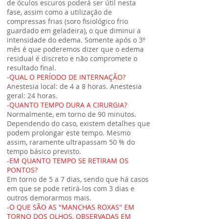
de óculos escuros poderá ser útil nesta
fase, assim como a utilização de
compressas frias (soro fisiológico frio
guardado em geladeira), o que diminui a
intensidade do edema. Somente após o 3º
mês é que poderemos dizer que o edema
residual é discreto e não compromete o
resultado final.
-QUAL O PERÍODO DE INTERNAÇÃO?
Anestesia local: de 4 a 8 horas. Anestesia
geral: 24 horas.
-QUANTO TEMPO DURA A CIRURGIA?
Normalmente, em torno de 90 minutos.
Dependendo do caso, existem detalhes que
podem prolongar este tempo. Mesmo
assim, raramente ultrapassam 50 % do
tempo básico previsto.
-EM QUANTO TEMPO SE RETIRAM OS
PONTOS?
Em torno de 5 a 7 dias, sendo que há casos
em que se pode retirá-los com 3 dias e
outros demorarmos mais.
-O QUE SÃO AS "MANCHAS ROXAS" EM
TORNO DOS OLHOS, OBSERVADAS EM