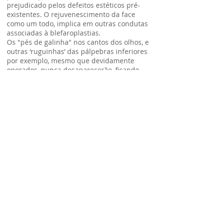
prejudicado pelos defeitos estéticos pré-
existentes. O rejuvenescimento da face
como um todo, implica em outras condutas
associadas à blefaroplastias.
Os "pés de galinha" nos cantos dos olhos, e
outras ‘ruguinhas’ das pálpebras inferiores
por exemplo, mesmo que devidamente
operados, nunca desaparecerão, ficando
ainda o estigma, devido à ação do músculo
orbicular e à perda da elasticidade da pele
remanescente. Lembre-se que até os bebês
têm rugas nestas regiões. Alguns tipos de
peelings (tratamentos da pele local com
diferentes substâncias), ou outros
tratamentos como uso do Botox, poderá
ajudar.
Esta despretensiosa mensagem foi
elaborada com intuito de informá-lo (a) a
respeito da cirurgia das pálpebras.
Teremos imenso prazer em esclarecer
detalhadamente quaisquer outras dúvidas.