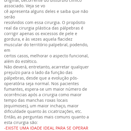
original, decorrente do distúrbio clínico
associado. Veja se vo
cê apresenta alguns deles e saiba que não
serão
resolvidos com essa cirurgia. O propósito
real da cirurgia plástica das pálpebras é
corrigir apenas os excessos de pele e
gordura, e às vezes aquela flacidez
muscular do território palpebral, podendo,
em
certos casos, melhorar o aspecto funcional,
além do estético.
Não deverá, entretanto, acarretar qualquer
prejuízo para o lado da função das
pálpebras, desde que a evolução pós-
operatória seja normal. Nos pacientes
fumantes, espera-se um maior número de
ocorrências após a cirurgia como maior
tempo das manchas roxas locais
(equimoses), um maior inchaço, maior
dificuldade quanto às cicatrizações, etc.
Então, as perguntas mais comuns quanto a
esta cirurgia são:
-EXISTE UMA IDADE IDEAL PARA SE OPERAR