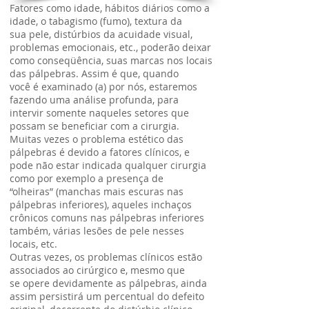
Fatores como idade, hábitos diários como a
idade, o tabagismo (fumo), textura da
sua pele, distúrbios da acuidade visual,
problemas emocionais, etc., poderão deixar
como conseqüência, suas marcas nos locais
das pálpebras. Assim é que, quando
você é examinado (a) por nós, estaremos
fazendo uma análise profunda, para
intervir somente naqueles setores que
possam se beneficiar com a cirurgia.
Muitas vezes o problema estético das
pálpebras é devido a fatores clínicos, e
pode não estar indicada qualquer cirurgia
como por exemplo a presença de
“olheiras” (manchas mais escuras nas
pálpebras inferiores), aqueles inchaços
crônicos comuns nas pálpebras inferiores
também, várias lesões de pele nesses
locais, etc.
Outras vezes, os problemas clínicos estão
associados ao cirúrgico e, mesmo que
se opere devidamente as pálpebras, ainda
assim persistirá um percentual do defeito