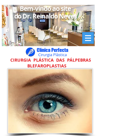
Bem-vindo ao site
do Dr. Reinaldo Neves
Clínica Perfecta
Cirurgia Plástica
CIRURGIA PLÁSTICA DAS PÁLPEBRAS
BLEFAROPLASTIAS