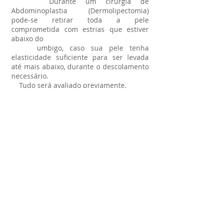
Durante um cirurgia de
Abdominoplastia (Dermolipectomia)
pode-se retirar toda a pele
comprometida com estrias que estiver
abaixo do
umbigo, caso sua pele tenha
elasticidade suficiente para ser levada
até mais abaixo, durante o descolamento
necessário.
Tudo será avaliado previamente.
►Corro algum risco ao fazer minha
cirurgia plástica?
Cirurgias de qualquer natureza,
independentes do seu tamanho, sempre
envolvem algum risco. Mas os avanços da
tecnologia, da medicina
e dos agentes anestésicos, reduzem
drasticamente essa possibilidade.
Durante a cirurgia você será monitorado
e todas as suas funções
vitais estarão sob controle dos
anestesistas.
►Posso realizar várias cirurgias plásticas
ao mesmo tempo?