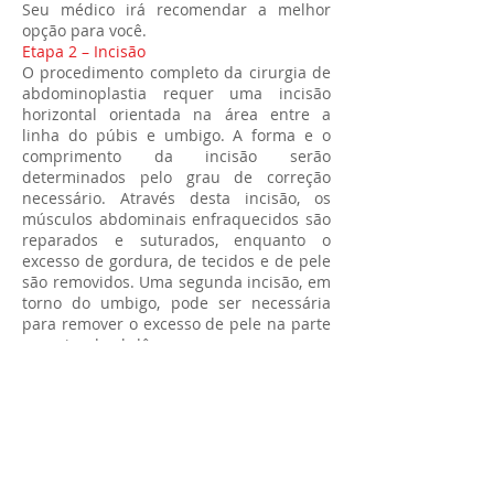
Seu médico irá recomendar a melhor
opção para você.
Etapa 2 – Incisão
O procedimento completo da cirurgia de
abdominoplastia requer uma incisão
horizontal orientada na área entre a
linha do púbis e umbigo. A forma e o
comprimento da incisão serão
determinados pelo grau de correção
necessário. Através desta incisão, os
músculos abdominais enfraquecidos são
reparados e suturados, enquanto o
excesso de gordura, de tecidos e de pele
são removidos. Uma segunda incisão, em
torno do umbigo, pode ser necessária
para remover o excesso de pele na parte
superior do abdômen.
Etapa 3 – Fechando as incisões
Suturas, adesivos de pele, fitas ou clipes
são usados para fechar as incisões na
pele.
Etapa 4 – Resultados
O procedimento de abdominoplastia irá
resultar em um contorno abdominal mais