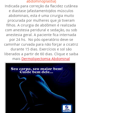
abdominoplastia)
Indicada para correção da flacidez cutânea
e diastase (afastamento)dos músculos
abdominais, esta é uma cirurgia muito
procurada por mulheres que já tiveram
filhos. A cirurgia de abdômen é realizada
com anestesia peridural e sedação, ou sob
anestesia geral. A paciente fica internada
por 24 hs. No pós-operatório deve-se
caminhar curvada para não forçar a cicatriz
durante 15 dias. Exercícios e sol são
liberados a partir de 60 dias. Clique e saiba
mais
Dermolipectomia Abdominal