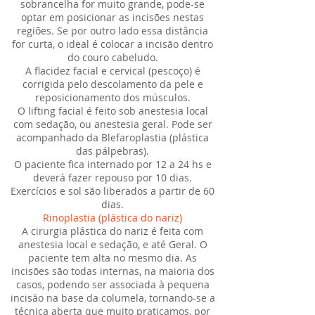
sobrancelha for muito grande, pode-se
optar em posicionar as incisões nestas
regiões. Se por outro lado essa distância
for curta, o ideal é colocar a incisão dentro
do couro cabeludo.
A flacidez facial e cervical (pescoço) é
corrigida pelo descolamento da pele e
reposicionamento dos músculos.
O lifting facial é feito sob anestesia local
com sedação, ou anestesia geral. Pode ser
acompanhado da Blefaroplastia (plástica
das pálpebras).
O paciente fica internado por 12 a 24 hs e
deverá fazer repouso por 10 dias.
Exercícios e sol são liberados a partir de 60
dias.
Rinoplastia (plástica do nariz)
A cirurgia plástica do nariz é feita com
anestesia local e sedação, e até Geral. O
paciente tem alta no mesmo dia. As
incisões são todas internas, na maioria dos
casos, podendo ser associada à pequena
incisão na base da columela, tornando-se a
técnica aberta que muito praticamos, por