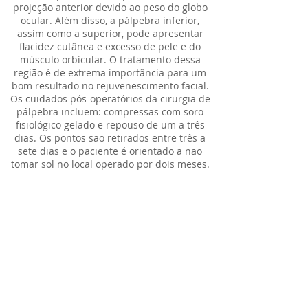
projeção anterior devido ao peso do globo
ocular. Além disso, a pálpebra inferior,
assim como a superior, pode apresentar
flacidez cutânea e excesso de pele e do
músculo orbicular. O tratamento dessa
região é de extrema importância para um
bom resultado no rejuvenescimento facial.
Os cuidados pós-operatórios da cirurgia de
pálpebra incluem: compressas com soro
fisiológico gelado e repouso de um a três
dias. Os pontos são retirados entre três a
sete dias e o paciente é orientado a não
tomar sol no local operado por dois meses.
Saiba mais clicando aqui >
Blefaroplastias
Cirurgia para as rugas tipo “pés de
galinha”
Um dos primeiros sinais do
envelhecimento é o aparecimento das
rugas na região peri-orbitária ao sorrir,
conhecidas como rugas tipo “pés-de-
galinha”.
A injeção de (toxina botulínica (Botox e
outros) melhorou de forma substancial
estas rugas, mas apresenta duas